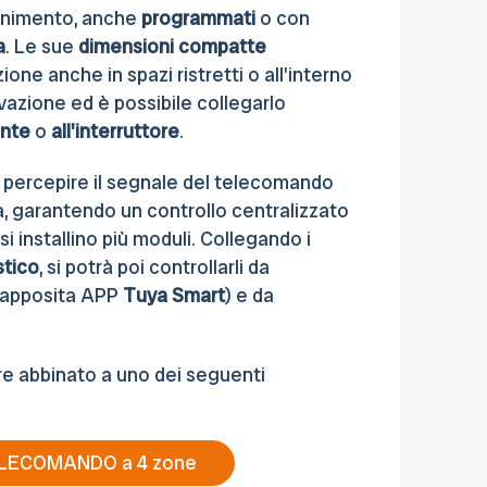
gnimento, anche
programmati
o con
a
. Le sue
dimensioni compatte
ione anche in spazi ristretti o all'interno
ivazione ed è possibile collegarlo
ante
o
all'interruttore
.
 percepire il segnale del telecomando
a, garantendo un controllo centralizzato
si installino più moduli. Collegando i
tico
, si potrà poi controllarli da
 apposita APP
Tuya Smart
) e da
ere abbinato a uno dei seguenti
LECOMANDO a 4 zone