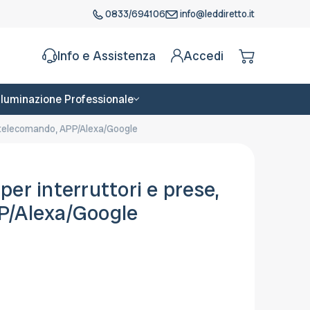
0833/694106
info@leddiretto.it
Info e Assistenza
Accedi
Illuminazione Professionale
da telecomando, APP/Alexa/Google
er interruttori e prese,
P/Alexa/Google