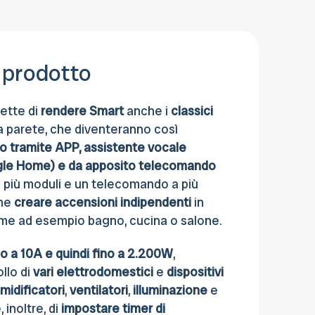
sede.
 prodotto
ette di
rendere Smart
anche i
classici
 parete, che diventeranno così
to tramite APP, assistente vocale
le Home) e da apposito telecomando
 più moduli e un telecomando a più
he
creare accensioni indipendenti
in
ome ad esempio bagno, cucina o salone.
no a 10A e quindi fino a 2.200W
,
llo di
vari elettrodomestici
e
dispositivi
midificatori
,
ventilatori
,
illuminazione
e
 inoltre, di
impostare timer di