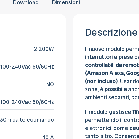
Download
Dimensioni
Descrizione
2.200W
Il nuovo modulo perm
interruttori
e
prese
da
controllabili da remo
100-240Vac 50/60Hz
(Amazon Alexa, Goog
(non incluso)
. Usando
NO
zone, è
possibile
anc
ambienti separati, c
100-240Vac 50/60Hz
Il modulo gestisce
fi
30m da telecomando
permettendo il contro
elettronici, come
deu
tanto altro. Consente,
10 A