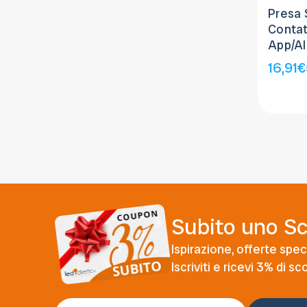
Presa
Contat
App/A
16,91€
Subito uno S
Ispirazione, offerte speci
Iscriviti e ricevi 3% di s