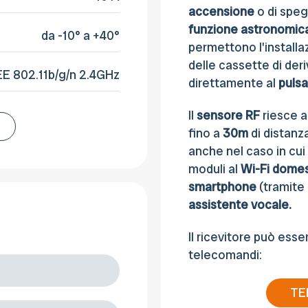
accensione
o di spe
funzione astronomic
da -10° a +40°
permettono l'installaz
delle cassette di der
EE 802.11b/g/n 2.4GHz
direttamente al
puls
Il
sensore RF
riesce a
fino a
30m
di distanz
anche nel caso in cui 
moduli al
Wi-Fi
domes
smartphone
(tramite
assistente vocale.
Il ricevitore può ess
telecomandi:
TE