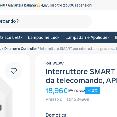
eso
Garanzia Italiana
4,8/5 su oltre 23000 recensioni
Cerca
trisce LED
Lampadine Led
Lampadari e Applique
o
Dimmer e Controller
Interruttore SMART per interruttori e prese, 
Ref.
WLSW1
Interruttore SMART p
da telecomando, AP
18,96€
-40%
IVA inclusa
Prezzo di listino
31,60€
Domotica: