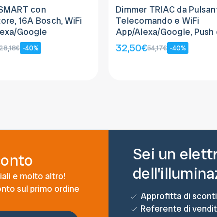
 SMART con
Dimmer TRIAC da Pulsan
ore, 16A Bosch, WiFi
Telecomando e WiFi
lexa/Google
App/Alexa/Google, Push 
230Vac, 300W
32,50€
28,18€
-40%
54,17€
-40%
Sei un elett
conto
dell'illumin
ali e molto altro!
conto sul primo ordine
Approfitta di sconti
Referente di vendi