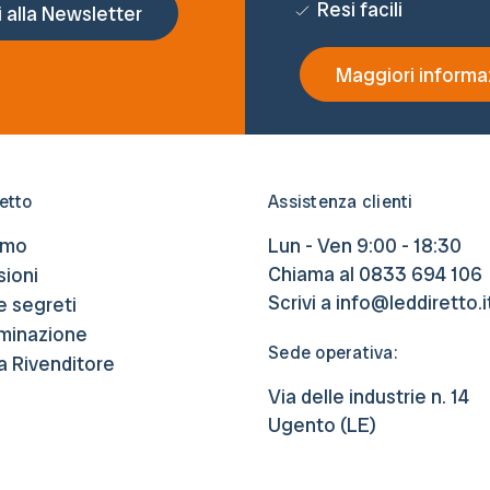
Resi facili
Maggiori informa
etto
Assistenza clienti
amo
Lun - Ven 9:00 - 18:30
Chiama al
0833 694 106
ioni
Scrivi a
info@leddiretto.i
e segreti
luminazione
Sede operativa:
a Rivenditore
Via delle industrie n. 14
Ugento (LE)