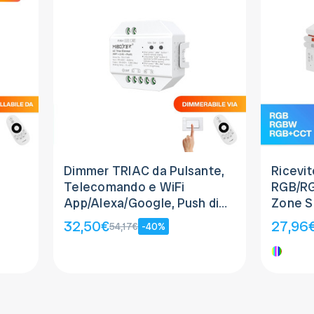
Dimmer TRIAC da Pulsante,
Ricevit
Telecomando e WiFi
RGB/R
App/Alexa/Google, Push dim,
Zone Si
230Vac, 300W
App/Al
32,50€
27,96
54,17€
-40%