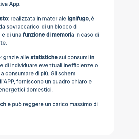
tiva App.
osto
: realizzata in materiale
ignifugo
, è
da sovraccarico, di un blocco di
 e di una
funzione di memori
a in caso di
te.
o
: grazie alle
statistiche
sui consumi
in
e di individuare eventuali inefficienze o
 a consumare di più. Gli schemi
 dall'APP, forniscono un quadro chiaro e
 energetici domestici.
ch
e può reggere un carico massimo di