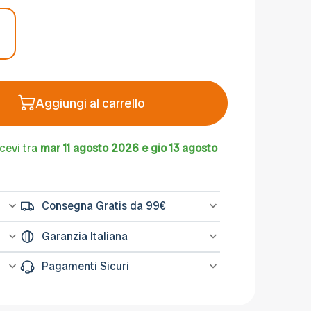
Aggiungi al carrello
icevi tra
mar 11 agosto 2026 e gio 13 agosto
Consegna Gratis da 99€
l
Spedizione gratuita sugli ordini di importo
Garanzia Italiana
na
minimo 99€
L’assistenza per tutti i prodotti avviene in
Pagamenti Sicuri
Italia, il nostro servizio post-vendita è a
tua disposizione.
Le transazioni avvengono su sistemi
ati
protetti come PayPal o Banca Sella. Puoi