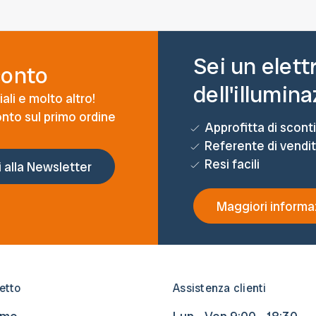
Sei un elett
conto
dell'illumin
ali e molto altro!
conto sul primo ordine
Approfitta di sconti
Referente di vendi
Resi facili
Maggiori informa
etto
Assistenza clienti