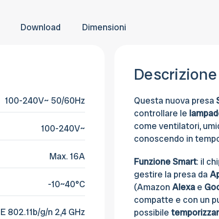
provvederemo a fatturare e rettificare il
entro 30 giorni dalla consegna.
pagamento
Download
Dimensioni
Descrizione
100-240V~ 50/60Hz
Questa nuova presa
controllare le
lampad
come ventilatori, umid
100-240V~
conoscendo in tempo
Max. 16A
Funzione Smart
: il 
gestire la presa da
A
-10~40°C
(Amazon
Alexa
e
Go
compatte e con un pu
E 802.11b/g/n 2,4 GHz
possibile
temporizza