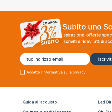
Subito uno S
Ispirazione, offerte speci
Iscriviti e ricevi 3% di s
Accetto l'informativa sulla
privacy.
Guida all'acquisto
Led Dir