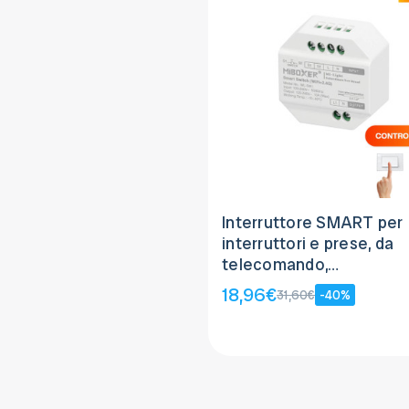
Interruttore SMART per
interruttori e prese, da
telecomando,
APP/Alexa/Google
18,96€
31,60€
-40%