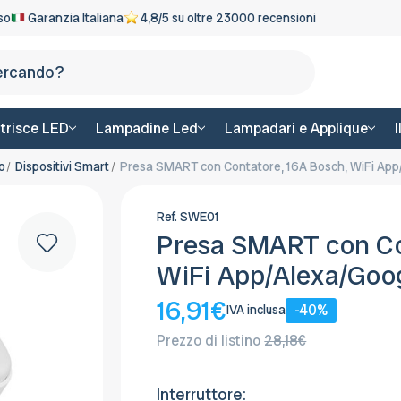
eso
Garanzia Italiana
4,8/5 su oltre 23000 recensioni
Cerca
trisce LED
Lampadine Led
Lampadari e Applique
o
Dispositivi Smart
Presa SMART con Contatore, 16A Bosch, WiFi App
Ref.
SWE01
Presa SMART con Co
WiFi App/Alexa/Goo
16,91€
-40%
IVA inclusa
Prezzo di listino
28,18€
Interruttore: