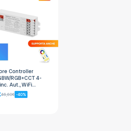
ore Controller
GBW/RGB+CCT 4-
nc. Aut., WiFi
exa/Google
€
46,60€
-40%