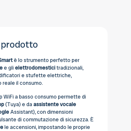
pagare anche con Contrassegno, Carta
di credito, Bonifico bancario o al Ritiro in
sede.
 prodotto
Smart
è lo strumento perfetto per
e
e gli
elettrodomestici
tradizionali,
ificatori e stufette elettriche,
 reale il consumo.
chip WiFi a basso consumo permette di
pp
(Tuya) e da
assistente vocale
ogle
Assistant), con dimensioni
lsante di commutazione di sicurezza. È
re
le accensioni, impostando le proprie