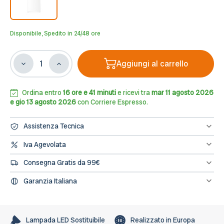
Disponibile, Spedito in 24/48 ore
Aggiungi al carrello
Diminuisci
Aumenta
la
la
quantità
quantità
di
di
Ordina entro
16 ore e 41 minuti
e ricevi tra
mar 11 agosto 2026
Plafoniera
Plafoniera
e gio 13 agosto 2026
con Corriere Espresso.
Ø167x90mm
Ø167x90mm
GU10
GU10
Assistenza Tecnica
in
in
Gesso
Gesso
Hai bisogno di assistenza? Contattaci al numero 0833/694106
Iva Agevolata
oppure scrivici una mail a info@leddiretto.it
Pitturabile
Pitturabile
Se hai diritto all'IVA agevolata o alla detrazione fiscale puoi
Rotonda
Rotonda
Consegna Gratis da 99€
concludere l'ordine direttamente dal sito segnalandolo nelle note
dell'ordine e provvederemo a fatturare e rettificare il pagamento
Spedizione gratuita sugli ordini di importo minimo 99€
Garanzia Italiana
L’assistenza per tutti i prodotti avviene in Italia, il nostro servizio
post-vendita è a tua disposizione.
Lampada LED Sostituibile
Realizzato in Europa