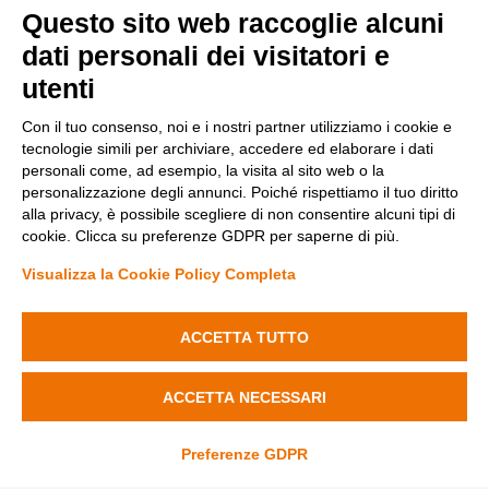
Questo sito web raccoglie alcuni
dati personali dei visitatori e
utenti
Con il tuo consenso, noi e i nostri partner utilizziamo i cookie e
tecnologie simili per archiviare, accedere ed elaborare i dati
personali come, ad esempio, la visita al sito web o la
Metodi di pagamento
personalizzazione degli annunci. Poiché rispettiamo il tuo diritto
alla privacy, è possibile scegliere di non consentire alcuni tipi di
cookie. Clicca su preferenze GDPR per saperne di più.
Visualizza la Cookie Policy Completa
Diminuisci
Aumenta
la
la
quantità
quantità
ACCETTA TUTTO
Condizioni di vendita
di
di
Privacy Policy
Plafoniera
Plafoniera
Cookie Policy
Aggiungi al carrello
Ø167x90mm
Ø167x90mm
Modifica preferenze Cookie
ACCETTA NECESSARI
GU10
GU10
in
in
Gesso
Gesso
Preferenze GDPR
Fenyx Italia SRL - Sede operativa: Ugento (LE) 73059 Via delle industrie
Pitturabile
Pitturabile
n. 14 - C.F./P.IVA 04690170750