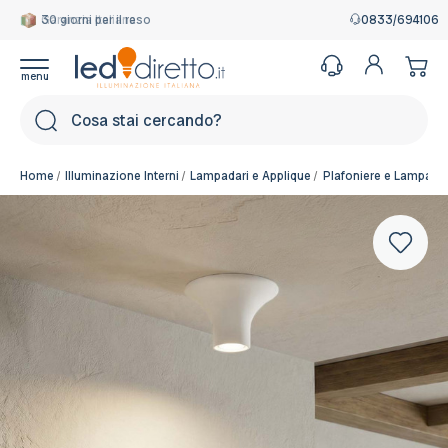
Garanzia Italiana
0833/694106
Cerca
Home
Illuminazione Interni
Lampadari e Applique
Plafoniere e Lampade 
Colore del corpo:
Bianco Pitturabile