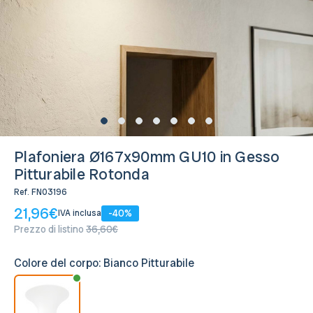
Disponibile, Spedito in 24/48 ore
Plafoniera Ø167x90mm GU10 in Gesso
Pitturabile Rotonda
Ref.
FN03196
21,96€
-40%
IVA inclusa
Prezzo di listino
36,60€
Colore del corpo:
Bianco Pitturabile