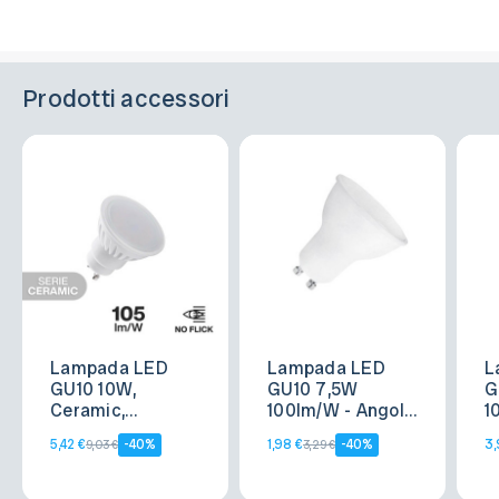
Prodotti accessori
Lampada LED
Lampada LED
L
GU10 10W,
GU10 7,5W
G
Ceramic,
100lm/W - Angolo
1
105lm/W - No
120°
1
5,42 €
-40%
1,98 €
-40%
3,
9,03 €
3,29 €
Flickering