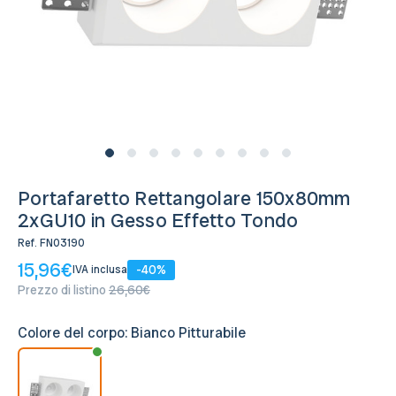
Disponibile, Spedito in 24/48 ore
Portafaretto Rettangolare 150x80mm
2xGU10 in Gesso Effetto Tondo
Ref.
FN03190
15,96€
-40%
IVA inclusa
Prezzo di listino
26,60€
Colore del corpo:
Bianco Pitturabile