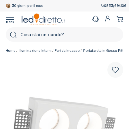
30 giorni per il reso
Garanzia Italiana
0833/694106
Cerca
Home
Illuminazione Interni
Fari da Incasso
Portafaretti in Gesso Pitturab
Colore del corpo:
Bianco Pitturabile