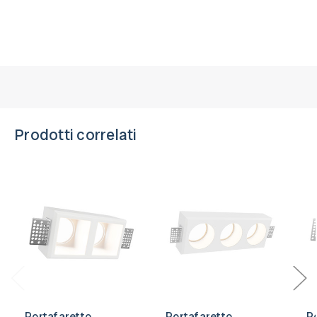
Prodotti correlati
Portafaretto
Portafaretto
P