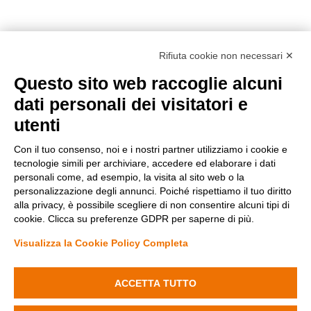
Rifiuta cookie non necessari ✕
Questo sito web raccoglie alcuni
Metodi di pagamento
dati personali dei visitatori e
utenti
Con il tuo consenso, noi e i nostri partner utilizziamo i cookie e
tecnologie simili per archiviare, accedere ed elaborare i dati
personali come, ad esempio, la visita al sito web o la
personalizzazione degli annunci. Poiché rispettiamo il tuo diritto
Condizioni di vendita
alla privacy, è possibile scegliere di non consentire alcuni tipi di
Privacy Policy
cookie. Clicca su preferenze GDPR per saperne di più.
Cookie Policy
Modifica preferenze Cookie
Visualizza la Cookie Policy Completa
Diminuisci
Aumenta
la
la
quantità
quantità
ACCETTA TUTTO
Fenyx Italia SRL - Sede operativa: Ugento (LE) 73059 Via delle industrie
di
di
n. 14 - C.F./P.IVA 04690170750
Portafaretto
Portafaretto
Aggiungi al carrello