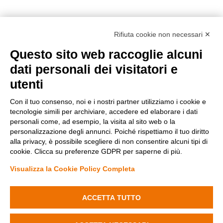
Rifiuta cookie non necessari ✕
Questo sito web raccoglie alcuni
dati personali dei visitatori e
utenti
Con il tuo consenso, noi e i nostri partner utilizziamo i cookie e
tecnologie simili per archiviare, accedere ed elaborare i dati
personali come, ad esempio, la visita al sito web o la
Metodi di pagamento
personalizzazione degli annunci. Poiché rispettiamo il tuo diritto
alla privacy, è possibile scegliere di non consentire alcuni tipi di
cookie. Clicca su preferenze GDPR per saperne di più.
Visualizza la Cookie Policy Completa
Diminuisci
Aumenta
la
la
quantità
quantità
ACCETTA TUTTO
Condizioni di vendita
di
di
Privacy Policy
Portafaretto
Portafaretto
Cookie Policy
Aggiungi al carrello
Rettangolare
Rettangolare