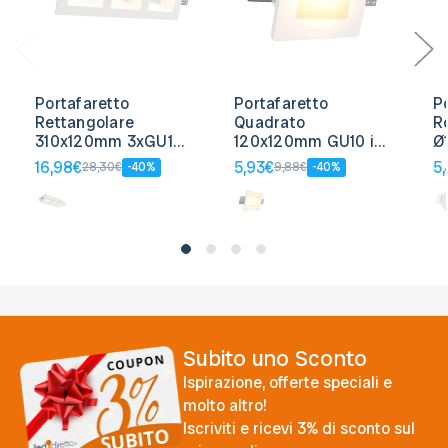
Portafaretto
Portafaretto
P
Rettangolare
Quadrato
R
310x120mm 3xGU10
120x120mm GU10 in
Ø
in Gesso Pitturabile
Gesso con Vetro
G
16,98€
5,93€
5
28,30€
-40%
9,88€
-40%
c
Subito uno Sconto
Ispirazione, offerte speciali e
molto altro!
Iscriviti e ricevi 3% di sconto sul