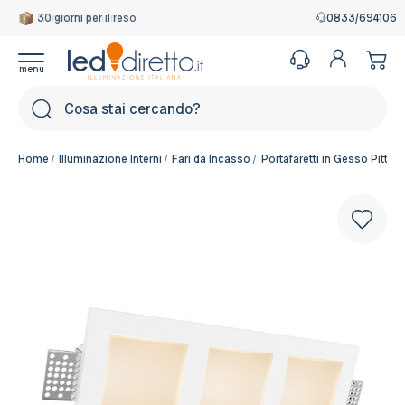
Garanzia Italiana
0833/694106
Cerca
Home
Illuminazione Interni
Fari da Incasso
Portafaretti in Gesso Pitturab
Colore del corpo:
Bianco Pitturabile