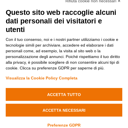
Rifiuta cookie non necessari ✕
Questo sito web raccoglie alcuni
Metodi di pagamento
dati personali dei visitatori e
utenti
Con il tuo consenso, noi e i nostri partner utilizziamo i cookie e
tecnologie simili per archiviare, accedere ed elaborare i dati
personali come, ad esempio, la visita al sito web o la
personalizzazione degli annunci. Poiché rispettiamo il tuo diritto
Condizioni di vendita
alla privacy, è possibile scegliere di non consentire alcuni tipi di
Privacy Policy
cookie. Clicca su preferenze GDPR per saperne di più.
Cookie Policy
Modifica preferenze Cookie
Visualizza la Cookie Policy Completa
Diminuisci
Aumenta
la
la
quantità
quantità
ACCETTA TUTTO
Fenyx Italia SRL - Sede operativa: Ugento (LE) 73059 Via delle industrie
di
di
n. 14 - C.F./P.IVA 04690170750
Portafaretto
Portafaretto
Aggiungi al carrello
Rotondo
Rotondo
ACCETTA NECESSARI
Ø100mm
Ø100mm
© 2026 LEDdiretto.it
Credits
x
x
30mm
30mm
Preferenze GDPR