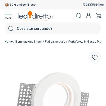
30 giorni per il reso
Garanzia Italiana
0833/694106
Cerca
Home
Illuminazione Interni
Fari da Incasso
Portafaretti in Gesso Pitturab
Colore del corpo:
Bianco Pitturabile