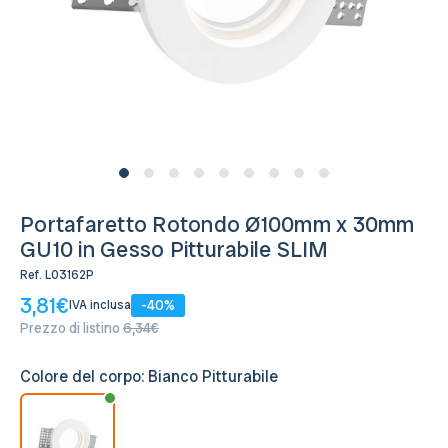
Disponibile, Spedito in 24/48 ore
Portafaretto Rotondo Ø100mm x 30mm
GU10 in Gesso Pitturabile SLIM
Ref.
L03162P
3,81€
-40%
IVA inclusa
Prezzo di listino
6,34€
Colore del corpo:
Bianco Pitturabile