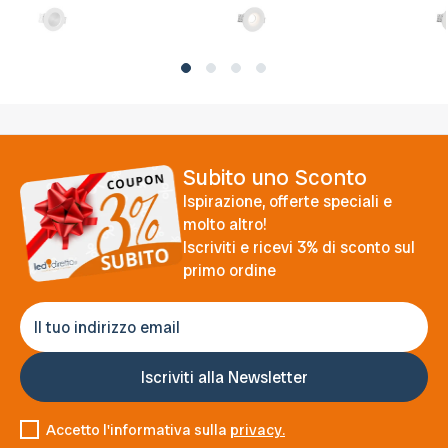
Subito uno Sconto
Ispirazione, offerte speciali e
molto altro!
Iscriviti e ricevi 3% di sconto sul
primo ordine
Accetto l'informativa sulla
privacy.